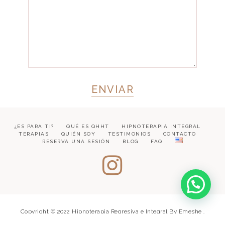
¿ES PARA TI?
QUÉ ES QHHT
HIPNOTERAPIA INTEGRAL
TERAPIAS
QUIÉN SOY
TESTIMONIOS
CONTACTO
RESERVA UNA SESIÓN
BLOG
FAQ
Copyright © 2022 Hipnoterapia Regresiva e Integral By Emeshe .
Todos los derechos reservados.
Site Powered by
Pix & Hue.